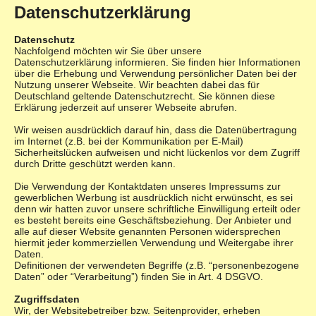
Datenschutzerklärung
Unterkunft
Datenschutz
Belegungsplan
Nachfolgend möchten wir Sie über unsere
Datenschutzerklärung informieren. Sie finden hier Informationen
Preise
über die Erhebung und Verwendung persönlicher Daten bei der
Nutzung unserer Webseite. Wir beachten dabei das für
Landwirtschaft
Deutschland geltende Datenschutzrecht. Sie können diese
Erklärung jederzeit auf unserer Webseite abrufen.
Freizeitangebot
Wir weisen ausdrücklich darauf hin, dass die Datenübertragung
Fotogalerie
im Internet (z.B. bei der Kommunikation per E-Mail)
Sicherheitslücken aufweisen und nicht lückenlos vor dem Zugriff
Geschichte
durch Dritte geschützt werden kann.
Anfrage und Kontakt
Die Verwendung der Kontaktdaten unseres Impressums zur
gewerblichen Werbung ist ausdrücklich nicht erwünscht, es sei
denn wir hatten zuvor unsere schriftliche Einwilligung erteilt oder
es besteht bereits eine Geschäftsbeziehung. Der Anbieter und
alle auf dieser Website genannten Personen widersprechen
hiermit jeder kommerziellen Verwendung und Weitergabe ihrer
Daten.
Definitionen der verwendeten Begriffe (z.B. “personenbezogene
Daten” oder “Verarbeitung”) finden Sie in Art. 4 DSGVO.
Zugriffsdaten
Wir, der Websitebetreiber bzw. Seitenprovider, erheben