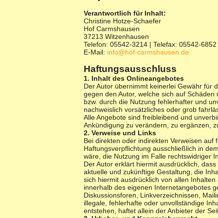
Verantwortlich für Inhalt:
Christine Hotze-Schaefer
Hof Carmshausen
37213 Witzenhausen
Telefon: 05542-3214 | Telefax: 05542-6852
E-Mail:
info@hof-carmshausen.de
Haftungsausschluss
1. Inhalt des Onlineangebotes
Der Autor übernimmt keinerlei Gewähr für die
gegen den Autor, welche sich auf Schäden m
bzw. durch die Nutzung fehlerhafter und un
nachweislich vorsätzliches oder grob fahrlä
Alle Angebote sind freibleibend und unverbi
Ankündigung zu verändern, zu ergänzen, zu 
2. Verweise und Links
Bei direkten oder indirekten Verweisen auf
Haftungsverpflichtung ausschließlich in dem
wäre, die Nutzung im Falle rechtswidriger I
Der Autor erklärt hiermit ausdrücklich, das
aktuelle und zukünftige Gestaltung, die Inha
sich hiermit ausdrücklich von allen Inhalten
innerhalb des eigenen Internetangebotes g
Diskussionsforen, Linkverzeichnissen, Mail
illegale, fehlerhafte oder unvollständige 
entstehen, haftet allein der Anbieter der Sei