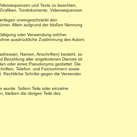
, Videosequenzen und Texte zu beachten,
ie Grafiken, Tondokumente, Videosequenzen
terliegen uneingeschränkt den
tümer. Allein aufgrund der bloßen Nennung
ielfältigung oder Verwendung solcher
t ohne ausdrückliche Zustimmung des Autors
ladressen, Namen, Anschriften) besteht, so
nd Bezahlung aller angebotenen Dienste ist
ten oder eines Pseudonyms gestattet. Die
chriften, Telefon- und Faxnummern sowie
t. Rechtliche Schritte gegen die Versender
n wurde. Sofern Teile oder einzelne
n, bleiben die übrigen Teile des