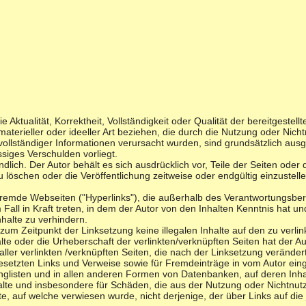
 Aktualität, Korrektheit, Vollständigkeit oder Qualität der bereitgeste
aterieller oder ideeller Art beziehen, die durch die Nutzung oder Nic
vollständiger Informationen verursacht wurden, sind grundsätzlich ausg
ssiges Verschulden vorliegt.
ndlich. Der Autor behält es sich ausdrücklich vor, Teile der Seiten o
löschen oder die Veröffentlichung zeitweise oder endgültig einzustelle
 fremde Webseiten ("Hyperlinks"), die außerhalb des Verantwortungsber
 Fall in Kraft treten, in dem der Autor von den Inhalten Kenntnis hat 
nhalte zu verhindern.
s zum Zeitpunkt der Linksetzung keine illegalen Inhalte auf den zu verl
lte oder die Urheberschaft der verlinkten/verknüpften Seiten hat der Aut
 aller verlinkten /verknüpften Seiten, die nach der Linksetzung verändert
esetzten Links und Verweise sowie für Fremdeinträge in vom Autor ein
inglisten und in allen anderen Formen von Datenbanken, auf deren Inhal
Inhalte und insbesondere für Schäden, die aus der Nutzung oder Nichtnu
te, auf welche verwiesen wurde, nicht derjenige, der über Links auf die j