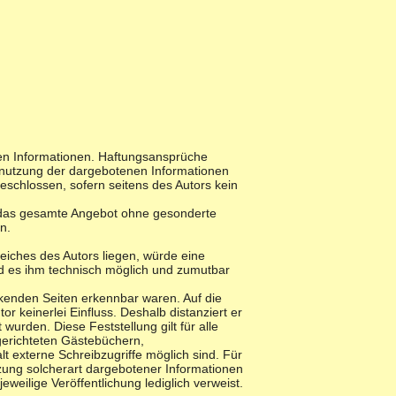
llten Informationen. Haftungsansprüche
htnutzung der dargebotenen Informationen
eschlossen, sofern seitens des Autors kein
der das gesamte Angebot ohne gesonderte
n.
eiches des Autors liegen, würde eine
und es ihm technisch möglich und zumutbar
inkenden Seiten erkennbar waren. Auf die
or keinerlei Einfluss. Deshalb distanziert er
 wurden. Diese Feststellung gilt für alle
gerichteten Gästebüchern,
t externe Schreibzugriffe möglich sind. Für
tzung solcherart dargebotener Informationen
eweilige Veröffentlichung lediglich verweist.