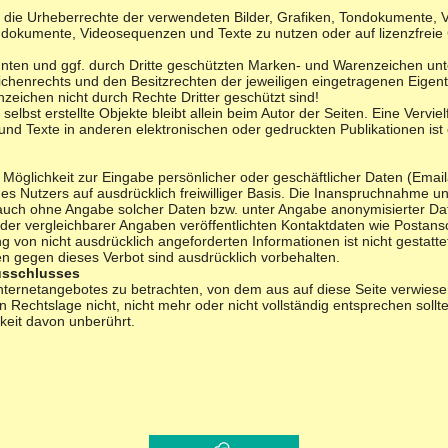
onen die Urheberrechte der verwendeten Bilder, Grafiken, Tondokumente
, Tondokumente, Videosequenzen und Texte zu nutzen oder auf lizenzfre
nnten und ggf. durch Dritte geschützten Marken- und Warenzeichen un
chenrechts und den Besitzrechten der jeweiligen eingetragenen Eigen
nzeichen nicht durch Rechte Dritter geschützt sind!
 selbst erstellte Objekte bleibt allein beim Autor der Seiten. Eine Verv
d Texte in anderen elektronischen oder gedruckten Publikationen is
 Möglichkeit zur Eingabe persönlicher oder geschäftlicher Daten (Emai
des Nutzers auf ausdrücklich freiwilliger Basis. Die Inanspruchnahme u
 auch ohne Angabe solcher Daten bzw. unter Angabe anonymisierter Da
r vergleichbarer Angaben veröffentlichten Kontaktdaten wie Postans
 von nicht ausdrücklich angeforderten Informationen ist nicht gestatte
 gegen dieses Verbot sind ausdrücklich vorbehalten.
usschlusses
 Internetangebotes zu betrachten, von dem aus auf diese Seite verwiese
Rechtslage nicht, nicht mehr oder nicht vollständig entsprechen sollte
gkeit davon unberührt.