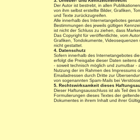
3. Urheber- und Kennzeichenrecht
Der Autor ist bestrebt, in allen Publikati
von ihm selbst erstellte Bilder, Grafiken
und Texte zurückzugreifen.
Alle innerhalb des Internetangebotes gena
Bestimmungen des jeweils gültigen Kennzei
ist nicht der Schluss zu ziehen, dass Marke
Das Copyright für veröffentlichte, vom Autor
Grafiken, Tondokumente, Videosequenzen un
nicht gestattet.
4. Datenschutz
Sofern innerhalb des Internetangebotes die
erfolgt die Preisgabe dieser Daten seitens 
- soweit technisch möglich und zumutbar -
Nutzung der im Rahmen des Impressums ode
Emailadressen durch Dritte zur Übersendung
von sogenannten Spam-Mails bei Verstössen
5. Rechtswirksamkeit dieses Haftungsa
Dieser Haftungsausschluss ist als Teil des
Formulierungen dieses Textes der geltenden 
Dokumentes in ihrem Inhalt und ihrer Gülti