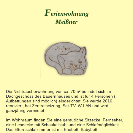
Unterkunft
F
erienwohnung
Belegungsplan
Meißner
Preise
Landwirtschaft
Freizeitangebot
Fotogalerie
Geschichte
Anfrage und Kontakt
Die Nichtraucherwohnung von ca. 70m² befindet sich im
Dachgeschoss des Bauernhauses und ist für 4 Personen (
Aufbettungen sind möglich) eingerichtet. Sie wurde 2016
renoviert, hat Zentralheizung, Sat-TV, W-LAN und wird
ganzjährig vermietet.
Im Wohnraum finden Sie eine gemütliche Sitzecke, Fernseher,
eine Leseecke mit Schaukelstuhl und eine Schlafmöglichkeit.
Das Elternschlafzimmer ist mit Ehebett, Babybett,